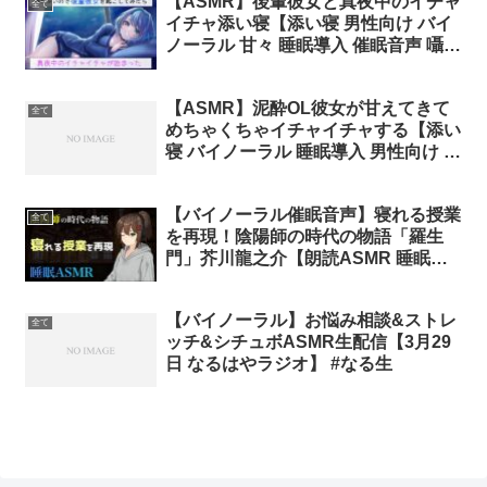
【ASMR】後輩彼女と真夜中のイチャ
全て
イチャ添い寝【添い寝 男性向け バイ
ノーラル 甘々 睡眠導入 催眠音声 囁き
寝息】 #さとりちゃん
【ASMR】泥酔OL彼女が甘えてきて
全て
めちゃくちゃイチャイチャする【添い
寝 バイノーラル 睡眠導入 男性向け 催
眠音声 全肯定 囁き 寝息】 #さとりち
ゃん
【バイノーラル催眠音声】寝れる授業
全て
を再現！陰陽師の時代の物語「羅生
門」芥川龍之介【朗読ASMR 睡眠導
入】
【バイノーラル】お悩み相談&ストレ
全て
ッチ&シチュボASMR生配信【3月29
日 なるはやラジオ】 #なる生