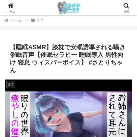
社会人のためのお役立ちメディア
ホーム
検索
ホーム
全て
【睡眠ASMR】膝枕で安眠誘導される囁き
催眠音声【催眠セラピー 睡眠導入 男性向
け 寝息 ウィスパーボイス】 #さとりちゃ
ん
全て