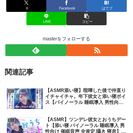
X
Facebook
はてブ
LINE
コピー
masterをフォローする
関連記事
【ASMR添い寝】喧嘩した後で仲直り
全て
イチャイチャ。年下彼女と添い寝ボイ
ス【バイノーラル 睡眠導入 男性向け
催眠音声 囁き 寝息】 #さとりちゃん
【ASMR】ツンデレ彼女とおうちデー
全て
ト【添い寝 バイノーラル 睡眠導入 男
性向け 催眠音声 全肯定 囁き 寝息】 #