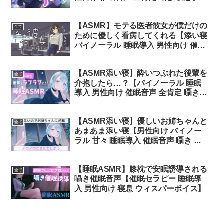
さとりちゃん
【ASMR】モテる医者彼女が僕だけの
全て
ために優しく看病してくれる【添い寝
バイノーラル 睡眠導入 男性向け 催眠
音声 全肯定 囁き 寝息】
【ASMR添い寝】酔いつぶれた後輩を
全て
介抱したら…？【バイノーラル 睡眠
導入 男性向け 催眠音声 全肯定 囁き
寝息】 #さとりちゃん
【ASMR添い寝】優しいお姉ちゃんと
全て
あまあま添い寝【男性向け バイノー
ラル 甘々 睡眠導入 催眠音声 囁き 寝
息】 #さとりちゃん
【睡眠ASMR】膝枕で安眠誘導される
全て
囁き催眠音声【催眠セラピー 睡眠導
入 男性向け 寝息 ウィスパーボイス】