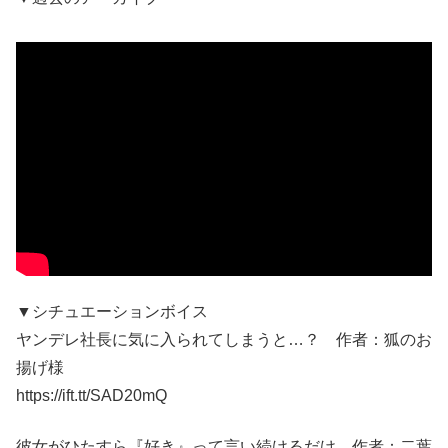
▼シチュエーションボイス
ヤンデレ社長に気に入られてしまうと…？ 作者：狐のお
揚げ様
https://ift.tt/SAD20mQ
彼女がひたすら『好き』って言い続けるだけ 作者：二葉