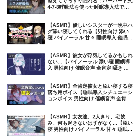
整えてぐっすり眠れる！ハーバード式
4-7-8呼吸法を使った睡眠導入法で寝
かしつけ実践【ASMR 催眠音声 マイ
ンドフルネス】
【ASMR】優しいシスターが一晩中ハ
全て
グ添い寝してくれる【男性向け 添い
寝 バイノーラル 甘々 睡眠導入 催眠音
声 囁き 寝息】
【ASMR】彼女が浮気してるかもしれ
全て
ない…【バイノーラル 添い寝 睡眠導
入 男性向け 催眠音声 全肯定 囁き 寝
息】 #さとりちゃん
【ASMR】全肯定彼女と添い寝する寝
全て
落ち用ボイス【睡眠導入シチュエーシ
ョンボイス 男性向け 催眠音声 全肯定
自己肯定感 囁き 寝息】
【ASMR】女友達、2人きり、宅飲
全て
み。何も起きないはずがなく…【添い
寝 男性向け バイノーラル 甘々 睡眠導
入 催眠音声 囁き 寝息】