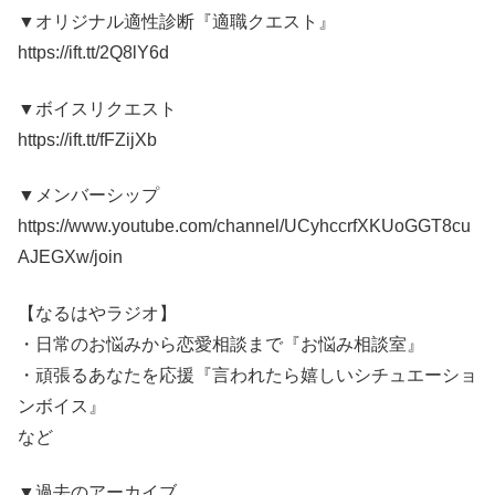
▼オリジナル適性診断『適職クエスト』
https://ift.tt/2Q8lY6d
▼ボイスリクエスト
https://ift.tt/fFZijXb
▼メンバーシップ
https://www.youtube.com/channel/UCyhccrfXKUoGGT8cu
AJEGXw/join
【なるはやラジオ】
・日常のお悩みから恋愛相談まで『お悩み相談室』
・頑張るあなたを応援『言われたら嬉しいシチュエーショ
ンボイス』
など
▼過去のアーカイブ