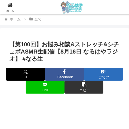
社会人のためのお役立ちメディア
ホーム
ホーム
全て
【第100回】お悩み相談&ストレッチ&シチ
ュボASMR生配信【8月16日 なるはやラジ
オ】 #なる生
X
Facebook
はてブ
LINE
コピー