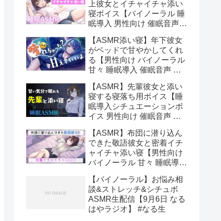
上彼女とイチャイチャ添い
寝ボイス【バイノーラル 睡
眠導入 男性向け 催眠音声
囁き 寝息】
【ASMR添い寝】年下彼女
がベッドで甘やかしてくれ
る【男性向け バイノーラル
甘々 睡眠導入 催眠音声 囁
き 寝息】 #さとりちゃん
【ASMR】先輩彼女と添い
寝する寝落ち用ボイス【睡
眠導入シチュエーションボ
イス 男性向け 催眠音声 全
肯定 自己肯定感 囁き 寝
【ASMR】布団に潜り込ん
息】
できた敬語彼女と密着イチ
ャイチャ添い寝【男性向け
バイノーラル 甘々 睡眠導入
催眠音声 囁き 寝息】
【バイノーラル】お悩み相
談&ストレッチ&シチュボ
ASMR生配信【9月6日 なる
はやラジオ】 #なる生