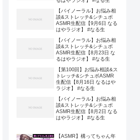
るはやラジオ】 #なる生
【バイノーラル】お悩み相
談&ストレッチ&シチュボ
ASMR生配信【9月6日 なる
はやラジオ】 #なる生
【バイノーラル】お悩み相
談&ストレッチ&シチュボ
ASMR生配信【8月23日 な
るはやラジオ】 #なる生
【第100回】お悩み相談&ス
トレッチ&シチュボASMR
生配信【8月16日 なるはや
ラジオ】 #なる生
【バイノーラル】お悩み相
談&ストレッチ&シチュボ
ASMR生配信【8月2日 なる
はやラジオ】 #なる生
【ASMR】構ってちゃん年