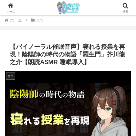
社会人のためのお役立ちメディア
ホーム
検索
ホーム
全て
【バイノーラル催眠音声】寝れる授業を再
現！陰陽師の時代の物語「羅生門」芥川龍
之介【朗読ASMR 睡眠導入】
全て