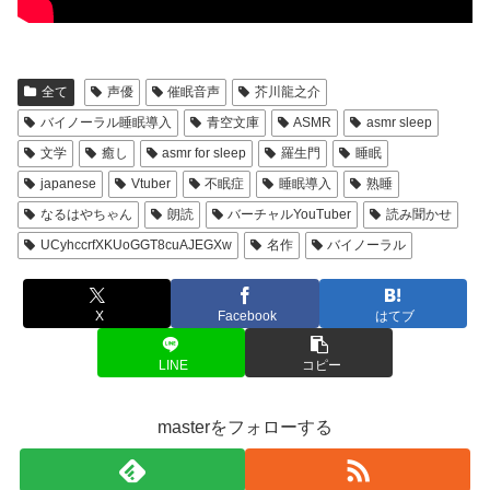
全て
声優
催眠音声
芥川龍之介
バイノーラル睡眠導入
青空文庫
ASMR
asmr sleep
文学
癒し
asmr for sleep
羅生門
睡眠
japanese
Vtuber
不眠症
睡眠導入
熟睡
なるはやちゃん
朗読
バーチャルYouTuber
読み聞かせ
UCyhccrfXKUoGGT8cuAJEGXw
名作
バイノーラル
X
Facebook
はてブ
LINE
コピー
masterをフォローする